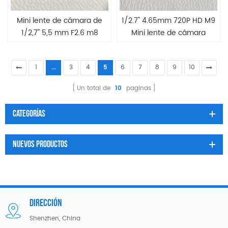
Mini lente de cámara de
1/2.7" 4.65mm 720P HD M9
1/2,7" 5,5 mm F2.6 m8
Mini lente de cámara
1
...
3
4
5
6
7
8
9
10
Un total de
10
paginas
Categorías
Nuevos Productos
DIRECCIÓN
Shenzhen, China