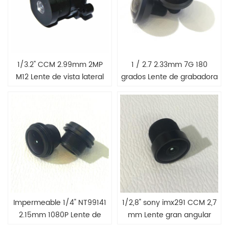
1/3.2" CCM 2.99mm 2MP
1 / 2.7 2.33mm 7G 180
M12 Lente de vista lateral
grados Lente de grabadora
de automóvil
de conducción de
automóviles
Impermeable 1/4" NT99141
1/2,8" sony imx291 CCM 2,7
2.15mm 1080P Lente de
mm Lente gran angular
vista frontal para cámara
para hogar inteligente