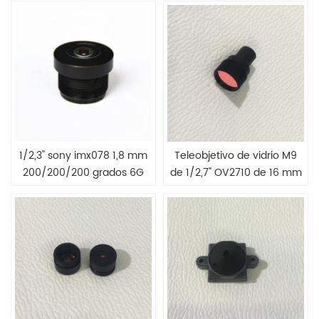
de camión
1/2,3" sony imx078 1,8 mm
Teleobjetivo de vidrio M9
200/200/200 grados 6G
de 1/2,7" OV2710 de 16 mm
Lente ultra ojo de pez
y 25 grados
panorámica