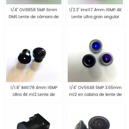
1/4" OV8858 5MP 6mm
1/2.3" imx117 4mm 16MP 4K
DMS Lente de cámara de
Lente ultra gran angular
reconocimiento facial
1/1.8" IMX178 4mm 16MP
1/4" OV5648 5MP 3.65mm
Ultra 4K m12 Lente de
m12 en cabina de lente de
cámara para dron
cámara de automóvil