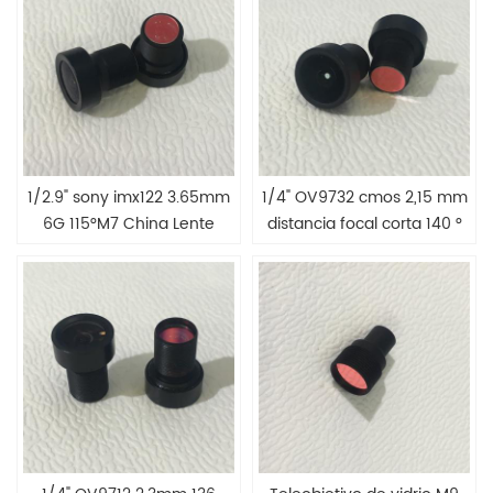
1/2.9" sony imx122 3.65mm
1/4" OV9732 cmos 2,15 mm
6G 115°M7 China Lente
distancia focal corta 140 °
óptica
vidrio M7 lente