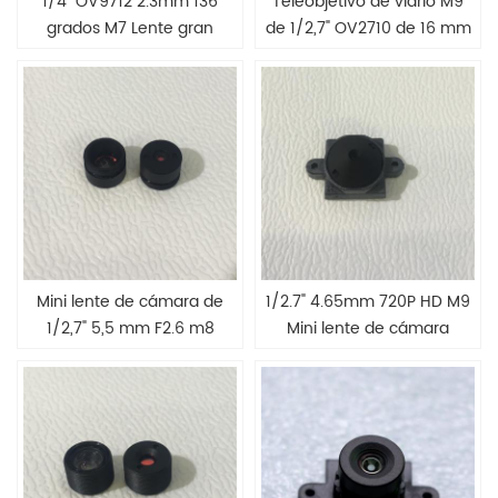
1/4" OV9712 2.3mm 136
Teleobjetivo de vidrio M9
grados M7 Lente gran
de 1/2,7" OV2710 de 16 mm
angular
y 25 grados
Mini lente de cámara de
1/2.7" 4.65mm 720P HD M9
1/2,7" 5,5 mm F2.6 m8
Mini lente de cámara