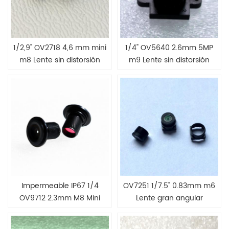
1/2,9" OV2718 4,6 mm mini
1/4" OV5640 2.6mm 5MP
m8 Lente sin distorsión
m9 Lente sin distorsión
para escáner de
documentos
Impermeable IP67 1/4
OV7251 1/7.5" 0.83mm m6
OV9712 2.3mm M8 Mini
Lente gran angular
lente
estenopeica para cámara
endoscópica