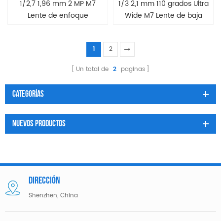
1/2,7 1,96 mm 2 MP M7
1/3 2,1 mm 110 grados Ultra
Lente de enfoque
Wide M7 Lente de baja
automático AF gran
distorsión
angular
1
2
Un total de
2
paginas
Categorías
Nuevos Productos
DIRECCIÓN
Shenzhen, China