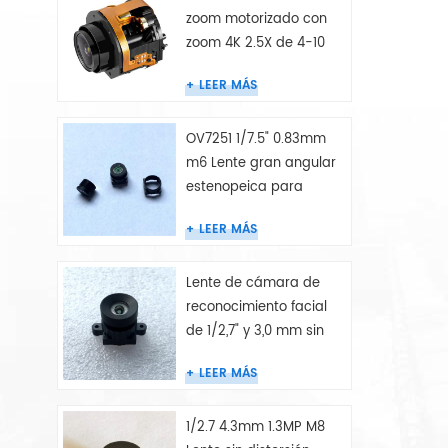
zoom motorizado con
zoom 4K 2.5X de 4-10
mm
LEER MÁS
OV7251 1/7.5" 0.83mm
m6 Lente gran angular
estenopeica para
cámara endoscópica
LEER MÁS
Lente de cámara de
reconocimiento facial
de 1/2,7" y 3,0 mm sin
distorsión
LEER MÁS
1/2.7 4.3mm 1.3MP M8