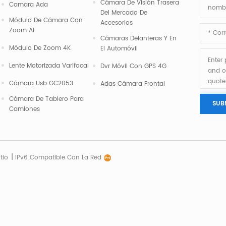
Cámara De Visión Trasera
Camara Ada
Del Mercado De
Módulo De Cámara Con
Accesorios
Zoom AF
Cámaras Delanteras Y En
Módulo De Zoom 4K
El Automóvil
Lente Motorizada Varifocal
Dvr Móvil Con GPS 4G
Cámara Usb GC2053
Adas Cámara Frontal
Cámara De Tablero Para
Camiones
|
tio
IPv6 Compatible Con La Red