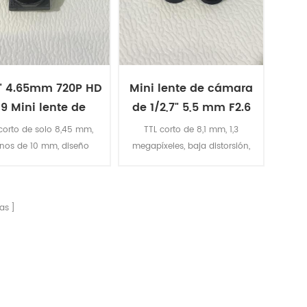
7" 4.65mm 720P HD
Mini lente de cámara
9 Mini lente de
de 1/2,7" 5,5 mm F2.6
cámara
m8
corto de solo 8,45 mm,
TTL corto de 8,1 mm, 1,3
nos de 10 mm, diseño
megapíxeles, baja distorsión,
mpacto de lente mini,
diseño de minilente
compacto
20P 1,3 megapíxeles,
ertura F2.8, apto para
as
ara cctv estenopeica