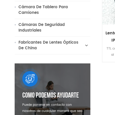
Cámara De Tablero Para
Camiones
Cámaras De Seguridad
Industriales
Lent
I
Fabricantes De Lentes Ópticos
agu
De China
TTL c
al
Aro
Como Podemos Ayudarte
Puede ponerse en contacto con
nosotros de cualquier manera que sea