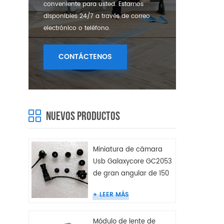
conveniente para usted. Estamos
disponibles 24/7 a través de correo
electrónico o teléfono.
CONTÁCTENOS
NUEVOS PRODUCTOS
Miniatura de cámara
Usb Galaxycore GC2053
de gran angular de 150
grados
LEER MÁS
Módulo de lente de