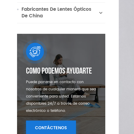
Fabricantes De Lentes Ópticos
De China
Como Podemos Ayudarte
Puede ponerse en contacto con
nosotros de cualquier manera que sea
conveniente para usted. Estamos
disponibles 24/7 a través de correo
electrónico o teléfono.
CONTÁCTENOS