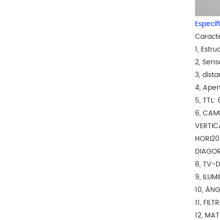
Especif
Caracte
1, Estr
2, Sens
3, dist
4, Ape
5, TTL:
6, CAM
VERTIC
HORI20
DIAGOR
8, TV-
9, ILU
10, ÁN
11, FIL
12, MAT