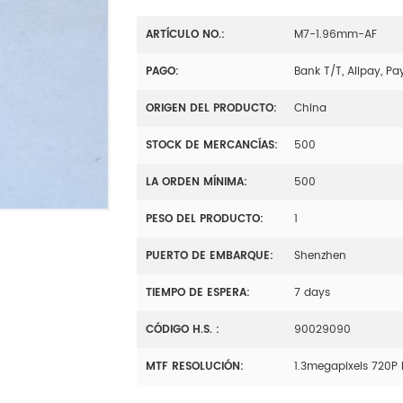
ARTÍCULO NO.:
M7-1.96mm-AF
PAGO:
Bank T/T, Alipay, Pa
ORIGEN DEL PRODUCTO:
China
STOCK DE MERCANCÍAS:
500
LA ORDEN MÍNIMA:
500
PESO DEL PRODUCTO:
1
PUERTO DE EMBARQUE:
Shenzhen
TIEMPO DE ESPERA:
7 days
CÓDIGO H.S. :
90029090
MTF RESOLUCIÓN:
1.3megapixels 720P