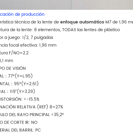
icación de producción
rística técnica de la lente de
enfoque automático
M7 de 1,96 
uctura de la lente: 8 elementos, TODAS las lentes de plástico
or a juego: 1/2, 7 pulgadas
ancia focal efectiva: 1,96 mm
rtura F/NO=2.2
 6,1 mm
PO DE VISIÓN
AL：77°(Y=L.95)
NTAL：95°(Y=2.61)
AL：119”(Y=3.29)
DISTORSIÓN: <-15.5%
MINACIÓN RELATIVA (REF) 8=27%
GULO DEL RAYO PRINCIPAL <35,2°
TRO DE CORTE IR: NO
ERIAL DEL BARRIL: PC