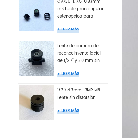
OV7251 1/7.5" 0.83mm
m6 Lente gran angular
estenopeica para
cámara endoscópica
LEER MÁS
Lente de cámara de
reconocimiento facial
de 1/2,7" y 3,0 mm sin
distorsión
LEER MÁS
1/2.7 4.3mm 1.3MP M8
Lente sin distorsión
LEER MÁS